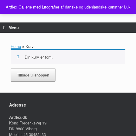
...
Artflex Gallerie med Litografier af danske og udenlandske kunstner
Luk
Gå
til
indhold
Menu
Home
»
Kurv
Din kurv er tom.
Tilbage til shoppen
Adresse
Artflex.dk
Kong Frederiksvej 19
DK 8800 Viborg
Mobil: +45 30482433