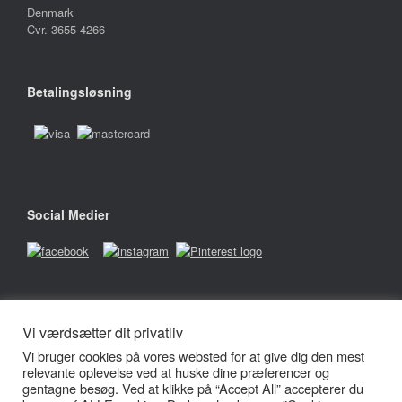
Denmark
Cvr. 3655 4266
Betalingsløsning
Social Medier
Vi værdsætter dit privatliv
Firmabetingelser
Vi bruger cookies på vores websted for at give dig den mest
Handelsbetingelser
relevante oplevelse ved at huske dine præferencer og
Cookie-Privatlivspolitik
gentagne besøg. Ved at klikke på “Accept All” accepterer du
Persondatapolitik