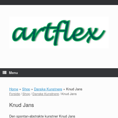
...
Gå
til
indhold
Menu
Home
»
Shop
»
Danske Kunstnere
»
Knud Jans
Forside
/
Shop
/
Danske Kunstnere
/ Knud Jans
Knud Jans
Den spontan-abstrakte kunstner Knud Jans