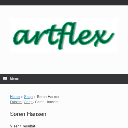
...
Gå
til
indhold
Menu
Home
»
Shop
»
Søren Hansen
Forside
/
Shop
/ Søren Hansen
Søren Hansen
Viser 1 resultat