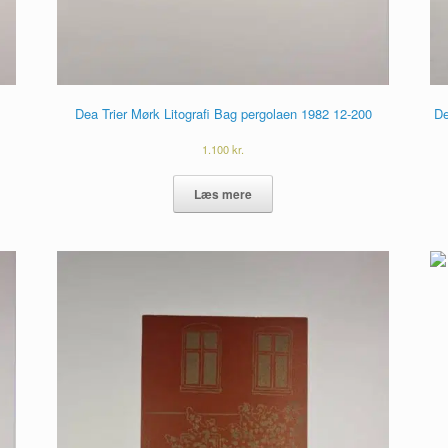
Dea Trier Mørk Litografi Bag pergolaen 1982 12-200
De
1.100
kr.
Læs mere