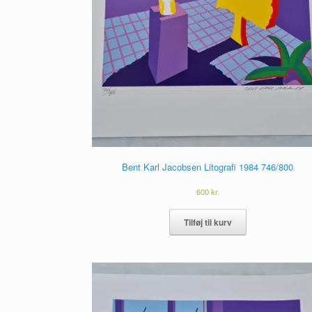
Bent Karl Jacobsen Litografi 1984 746/800
600
kr.
Tilføj til kurv