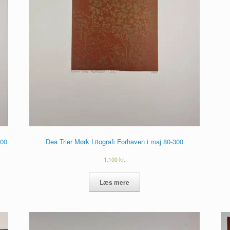
200
Dea Trier Mørk Litografi Forhaven i maj 80-300
1.100
kr.
Læs mere