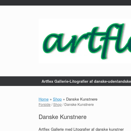
...
Gå
til
indhold
Artflex Gallerie-Litografier af danske-udenlandsk
Home
»
Shop
»
Danske Kunstnere
Forside
/
Shop
/ Danske Kunstnere
Danske Kunstnere
Artflex Gallerie med Litografier af danske kunstner