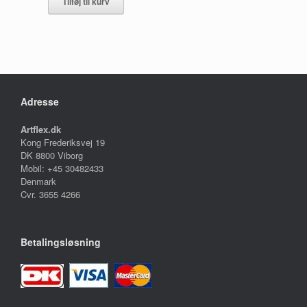
Tilføj til kurv
Adresse
Artflex.dk
Kong Frederiksvej 19
DK 8800 Viborg
Mobil: +45 30482433
Denmark
Cvr. 3655 4266
Betalingsløsning