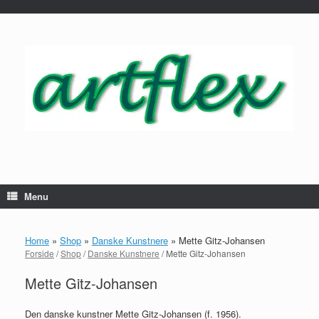
...
Gå
til
indhold
Menu
Home
»
Shop
»
Danske Kunstnere
»
Mette Gitz-Johansen
Forside
/
Shop
/
Danske Kunstnere
/ Mette Gitz-Johansen
Mette Gitz-Johansen
Den danske kunstner Mette Gitz-Johansen (f. 1956).