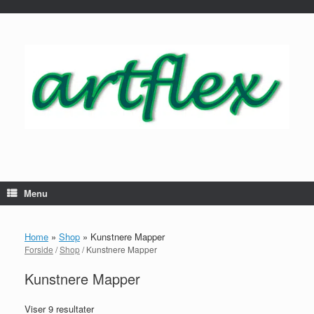
...
Gå
til
indhold
Menu
Home
»
Shop
»
Kunstnere Mapper
Forside
/
Shop
/ Kunstnere Mapper
Kunstnere Mapper
Viser 9 resultater