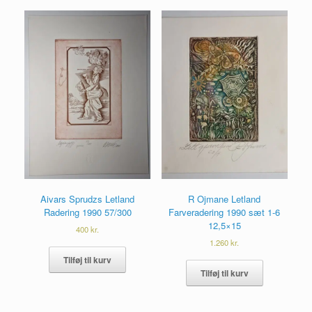
Aivars Sprudzs Letland
R Ojmane Letland
Radering 1990 57/300
Farveradering 1990 sæt 1-6
12,5×15
400
kr.
1.260
kr.
Tilføj til kurv
Tilføj til kurv