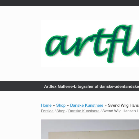
...
Gå
til
indhold
Artflex Gallerie-Litografier af danske-udenlandsk
Home
»
Shop
»
Danske Kunstnere
»
Svend Wiig Hans
Forside
/
Shop
/
Danske Kunstnere
/ Svend Wiig Hansen 