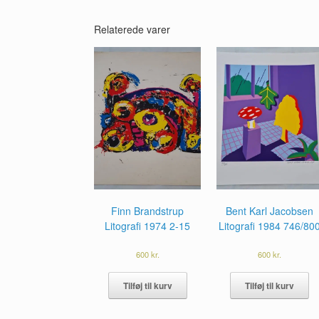
Relaterede varer
Finn Brandstrup
Bent Karl Jacobsen
Litografi 1974 2-15
Litografi 1984 746/80
600
kr.
600
kr.
Tilføj til kurv
Tilføj til kurv