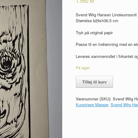
1.950
kr.
Svend Wiig Hansen Linoleumssnit 1/
Størrelse b29xh36,5 cm
Tryk på original papir
Passe til en Indramning med en el
Leveres sammenrullet i firkantet og
På lager
Svend
Tilføj til kurv
Wiig
Hansen
Linoleumssnit
Varenummer (SKU):
Svend Wiig H
mappe
Kunstnere Mapper
,
Svend Wiig Ha
antal