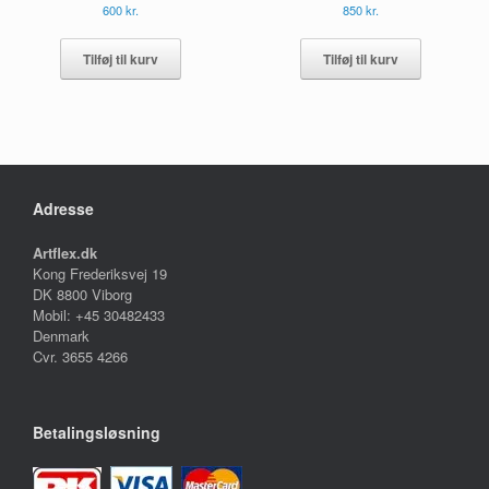
600
kr.
850
kr.
Tilføj til kurv
Tilføj til kurv
Adresse
Artflex.dk
Kong Frederiksvej 19
DK 8800 Viborg
Mobil: +45 30482433
Denmark
Cvr. 3655 4266
Betalingsløsning