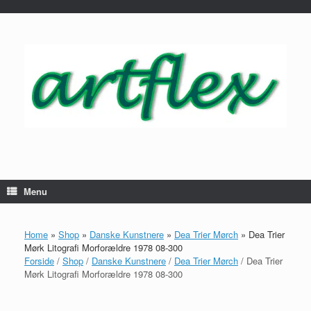
...
Gå
til
indhold
Menu
Home
»
Shop
»
Danske Kunstnere
»
Dea Trier Mørch
»
Dea Trier
Mørk Litografi Morforældre 1978 08-300
Forside
/
Shop
/
Danske Kunstnere
/
Dea Trier Mørch
/ Dea Trier
Mørk Litografi Morforældre 1978 08-300