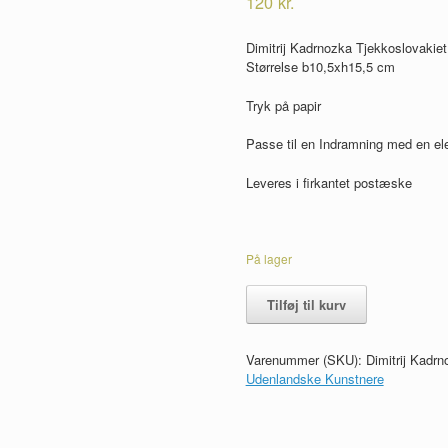
120
kr.
Dimitrij Kadrnozka Tjekkoslovakiet
Størrelse b10,5xh15,5 cm
Tryk på papir
Passe til en Indramning med en el
Leveres i firkantet postæske
På lager
Dimitrij
Tilføj til kurv
Kadrnozka
Tjekkoslovakiet,
Radering
Varenummer (SKU):
Dimitrij Kadr
antal
Udenlandske Kunstnere