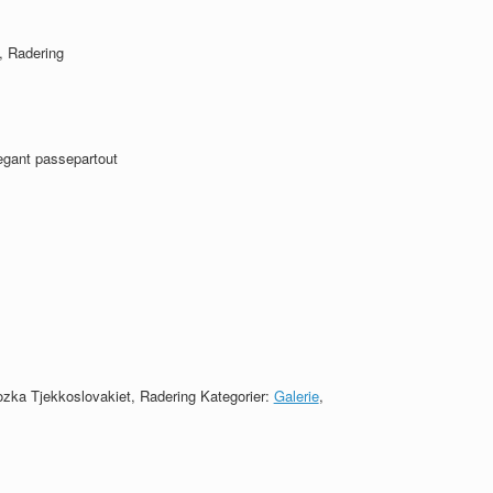
, Radering
egant passepartout
nozka Tjekkoslovakiet, Radering
Kategorier:
Galerie
,