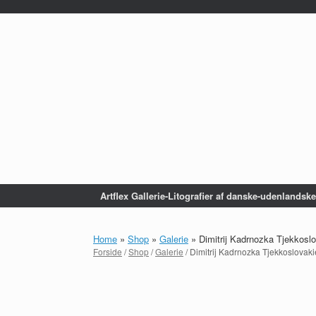
...
Gå
til
indhold
Artflex Gallerie-Litografier af danske-udenlandsk
Home
»
Shop
»
Galerie
»
Dimitrij Kadrnozka Tjekkoslo
Forside
/
Shop
/
Galerie
/ Dimitrij Kadrnozka Tjekkoslovaki