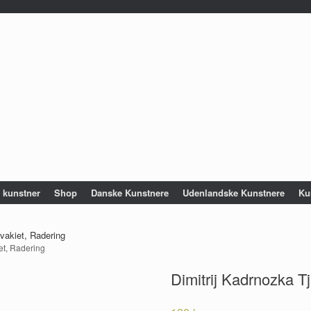
e kunstner
Shop
Danske Kunstnere
Udenlandske Kunstnere
Ku
vakiet, Radering
et, Radering
Dimitrij Kadrnozka T