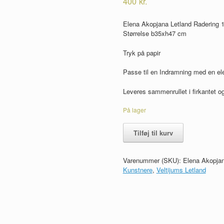
400
kr.
Elena Akopjana Letland Radering 
Størrelse b35xh47 cm
Tryk på papir
Passe til en Indramning med en el
Leveres sammenrullet i firkantet og
På lager
Elena
Tilføj til kurv
Akopjana
Letland
Radering
Varenummer (SKU):
Elena Akopjan
159/300
Kunstnere
,
Veltijums Letland
antal