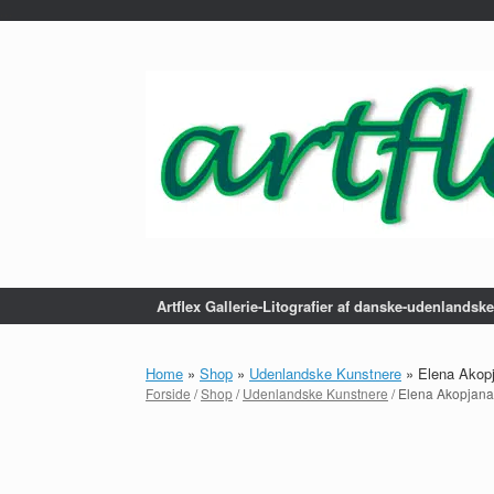
...
Gå
til
indhold
Artflex Gallerie-Litografier af danske-udenlandsk
Home
»
Shop
»
Udenlandske Kunstnere
»
Elena Akopj
Forside
/
Shop
/
Udenlandske Kunstnere
/ Elena Akopjana