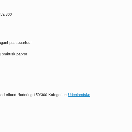
159/300
egant passepartout
 praktisk paprør
a Letland Radering 159/300
Kategorier:
Udenlandske