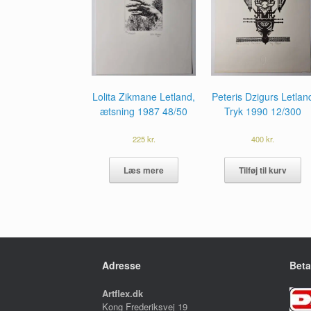
Lolita Zikmane Letland,
Peteris Dzigurs Letlan
ætsning 1987 48/50
Tryk 1990 12/300
225
kr.
400
kr.
Læs mere
Tilføj til kurv
Adresse
Beta
Artflex.dk
Kong Frederiksvej 19