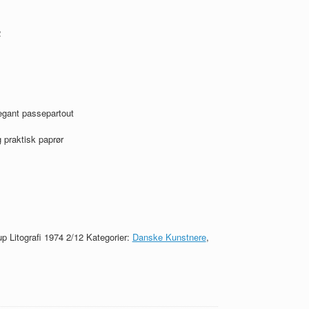
2
egant passepartout
 praktisk paprør
p Litografi 1974 2/12
Kategorier:
Danske Kunstnere
,