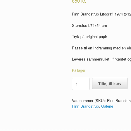
650
kr.
Finn Brandstrup Litografi 1974 2/1
Størrelse b74x54 cm
Tryk på original papir
Passe til en Indramning med en el
Leveres sammenrullet i firkantet og
På lager
Finn
Tilføj til kurv
Brandstrup
Litografi
1974
Varenummer (SKU):
Finn Brandstru
2/12
Finn Brandstrup
,
Galerie
antal