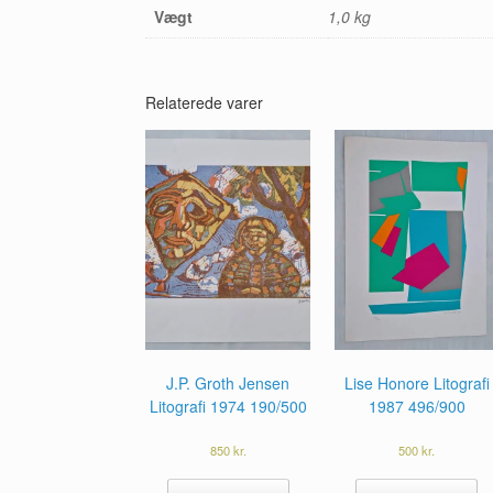
Vægt
1,0 kg
Relaterede varer
J.P. Groth Jensen
Lise Honore Litografi
Litografi 1974 190/500
1987 496/900
850
kr.
500
kr.