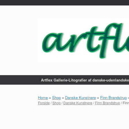
...
Gå
til
indhold
Artflex Gallerie-Litografier af danske-udenlandsk
Home
»
Shop
»
Danske Kunstnere
»
Finn Brandstrup
Forside
/
Shop
/
Danske Kunstnere
/
Finn Brandstrup
/ Fin