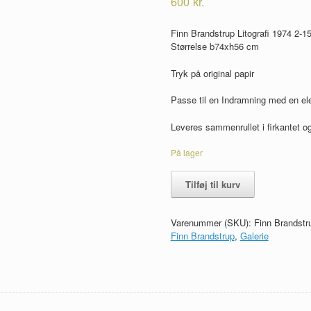
600
kr.
Finn Brandstrup Litografi 1974 2-1
Størrelse b74xh56 cm
Tryk på original papir
Passe til en Indramning med en el
Leveres sammenrullet i firkantet og
På lager
Finn
Tilføj til kurv
Brandstrup
Litografi
1974
Varenummer (SKU):
Finn Brandstru
2-
Finn Brandstrup
,
Galerie
15
antal