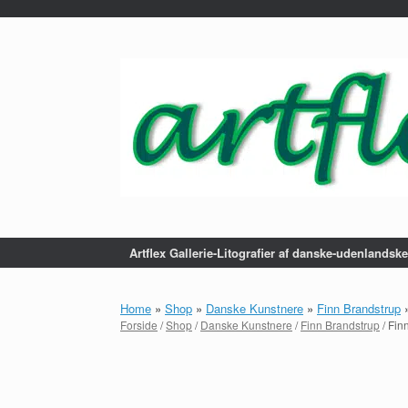
...
Gå
til
indhold
Artflex Gallerie-Litografier af danske-udenlandsk
Home
»
Shop
»
Danske Kunstnere
»
Finn Brandstrup
Forside
/
Shop
/
Danske Kunstnere
/
Finn Brandstrup
/ Fin