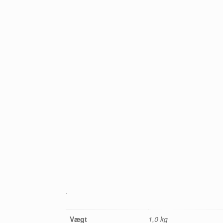
.
Vægt
1,0 kg