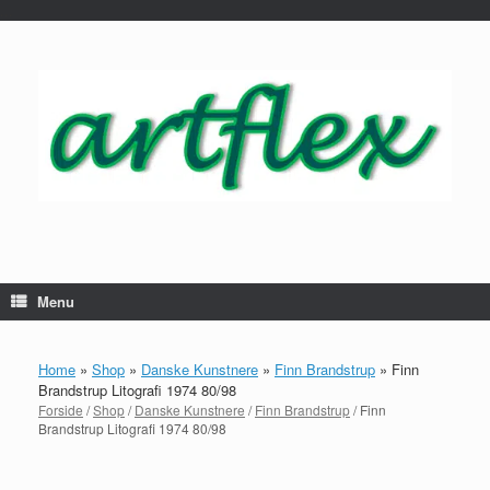
...
Gå
til
indhold
Menu
Home
»
Shop
»
Danske Kunstnere
»
Finn Brandstrup
»
Finn
Brandstrup Litografi 1974 80/98
Forside
/
Shop
/
Danske Kunstnere
/
Finn Brandstrup
/ Finn
Brandstrup Litografi 1974 80/98