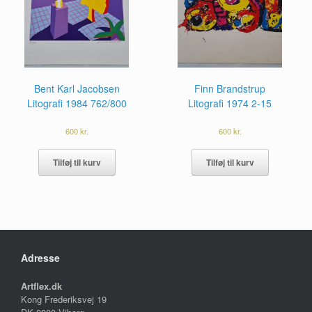
Bent Karl Jacobsen
Finn Brandstrup
Litografi 1984 762/800
Litografi 1974 2-15
600
kr.
600
kr.
Tilføj til kurv
Tilføj til kurv
Adresse
Artflex.dk
Kong Frederiksvej 19