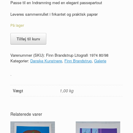
Passe til en Indramning med en elegant passepartout
Leveres sammenrullet i firkantet og praktisk paprør
På lager
Finn
Tilføj til kurv
Brandstrup
Litografi
1974
Varenummer (SKU):
Finn Brandstrup Litografi 1974 80/98
80/98
Kategorier:
Danske Kunstnere
,
Finn Brandstrup
,
Galerie
antal
.
Vægt
1,00 kg
Relaterede varer