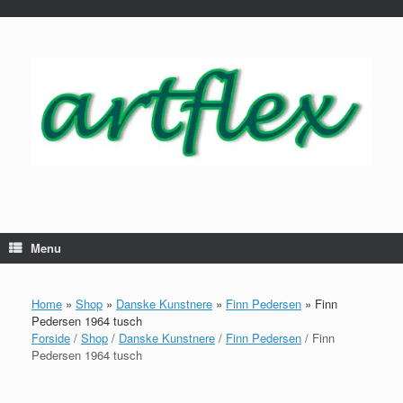
...
Gå
til
indhold
Menu
Home
»
Shop
»
Danske Kunstnere
»
Finn Pedersen
»
Finn
Pedersen 1964 tusch
Forside
/
Shop
/
Danske Kunstnere
/
Finn Pedersen
/ Finn
Pedersen 1964 tusch