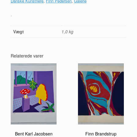
Danske Kunstnere
,
Finn Pedersen
,
Galerie
.
Vægt
1,0 kg
Relaterede varer
Bent Karl Jacobsen
Finn Brandstrup