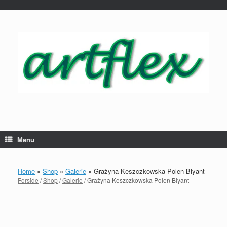
...
Gå
til
indhold
Menu
Home
»
Shop
»
Galerie
»
Grażyna Keszczkowska Polen Blyant
Forside
/
Shop
/
Galerie
/ Grażyna Keszczkowska Polen Blyant