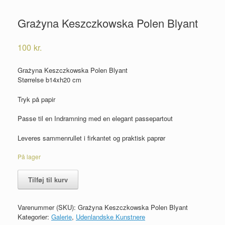
Grażyna Keszczkowska Polen Blyant
100
kr.
Grażyna Keszczkowska Polen Blyant
Størrelse b14xh20 cm
Tryk på papir
Passe til en Indramning med en elegant passepartout
Leveres sammenrullet i firkantet og praktisk paprør
På lager
Grażyna
Tilføj til kurv
Keszczkowska
Polen
Blyant
Varenummer (SKU):
Grażyna Keszczkowska Polen Blyant
antal
Kategorier:
Galerie
,
Udenlandske Kunstnere