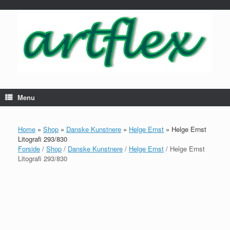
...
Gå
til
indhold
Menu
Home
»
Shop
»
Danske Kunstnere
»
Helge Ernst
»
Helge Ernst
Litografi 293/830
Forside
/
Shop
/
Danske Kunstnere
/
Helge Ernst
/ Helge Ernst
Litografi 293/830