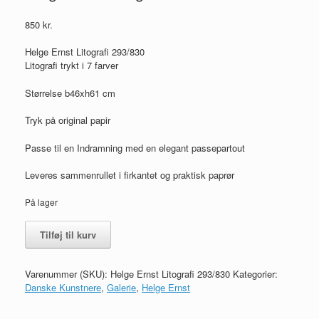
850
kr.
Helge Ernst Litografi 293/830
Litografi trykt i 7 farver
Størrelse b46xh61 cm
Tryk på original papir
Passe til en Indramning med en elegant passepartout
Leveres sammenrullet i firkantet og praktisk paprør
På lager
Helge
Tilføj til kurv
Ernst
Litografi
293/830
Varenummer (SKU):
Helge Ernst Litografi 293/830
Kategorier:
antal
Danske Kunstnere
,
Galerie
,
Helge Ernst