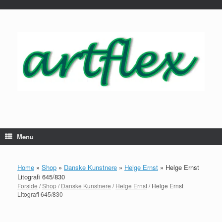
...
Gå
til
indhold
Menu
Home
»
Shop
»
Danske Kunstnere
»
Helge Ernst
»
Helge Ernst
Litografi 645/830
Forside
/
Shop
/
Danske Kunstnere
/
Helge Ernst
/ Helge Ernst
Litografi 645/830