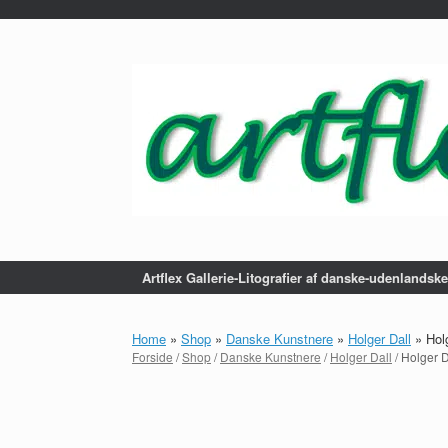
...
Gå
til
indhold
Artflex Gallerie-Litografier af danske-udenlandsk
Home
»
Shop
»
Danske Kunstnere
»
Holger Dall
»
Holg
Forside
/
Shop
/
Danske Kunstnere
/
Holger Dall
/ Holger D