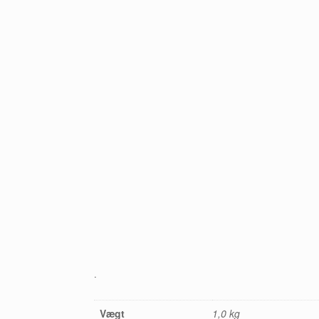
.
Vægt
1,0 kg