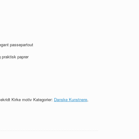
egant passepartout
 praktisk paprør
iekridt Kirke motiv
Kategorier:
Danske Kunstnere
,