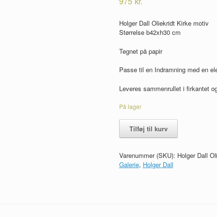
975
kr.
Holger Dall Oliekridt Kirke motiv
Størrelse b42xh30 cm
Tegnet på papir
Passe til en Indramning med en el
Leveres sammenrullet i firkantet og
På lager
Holger
Tilføj til kurv
Dall
Oliekridt
Kirke
Varenummer (SKU):
Holger Dall Ol
motiv
Galerie
,
Holger Dall
antal