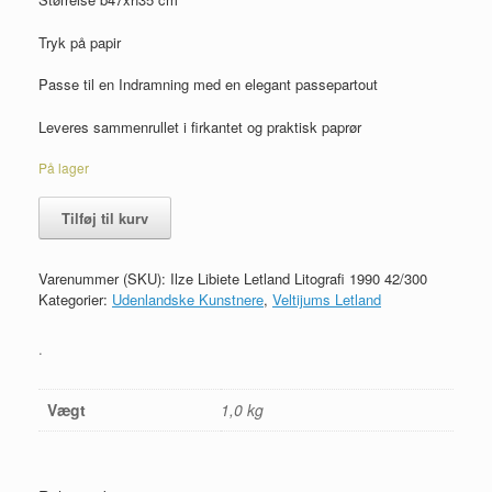
Tryk på papir
Passe til en Indramning med en elegant passepartout
Leveres sammenrullet i firkantet og praktisk paprør
På lager
Ilze
Tilføj til kurv
Libiete
Letland
Litografi
Varenummer (SKU):
Ilze Libiete Letland Litografi 1990 42/300
1990
Kategorier:
Udenlandske Kunstnere
,
Veltijums Letland
42/300
antal
.
Vægt
1,0 kg