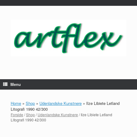
...
Gå
til
indhold
Menu
Home
»
Shop
»
Udenlandske Kunstnere
»
Ilze Libiete Letland
Litografi 1990 42/300
Forside
/
Shop
/
Udenlandske Kunstnere
/ Ilze Libiete Letland
Litografi 1990 42/300