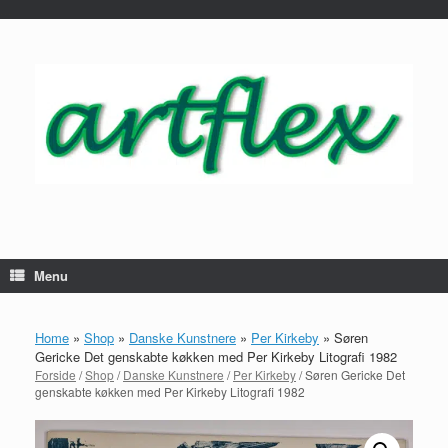
...
Gå
til
indhold
Menu
Home
»
Shop
»
Danske Kunstnere
»
Per Kirkeby
»
Søren
Gericke Det genskabte køkken med Per Kirkeby Litografi 1982
Forside
/
Shop
/
Danske Kunstnere
/
Per Kirkeby
/ Søren Gericke Det
genskabte køkken med Per Kirkeby Litografi 1982