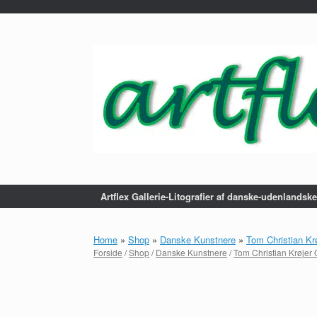
...
Gå
til
indhold
Artflex Gallerie-Litografier af danske-udenlandsk
Home
»
Shop
»
Danske Kunstnere
»
Tom Christian Kr
Forside
/
Shop
/
Danske Kunstnere
/
Tom Christian Krøjer 