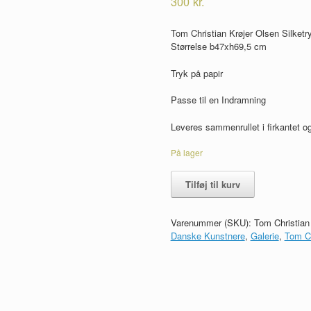
300
kr.
Tom Christian Krøjer Olsen Silketr
Størrelse b47xh69,5 cm
Tryk på papir
Passe til en Indramning
Leveres sammenrullet i firkantet og
På lager
Tom
Tilføj til kurv
Christian
Krøjer
Olsen
Varenummer (SKU):
Tom Christian
Silketryk
Danske Kunstnere
,
Galerie
,
Tom Ch
Plakat
1978
antal