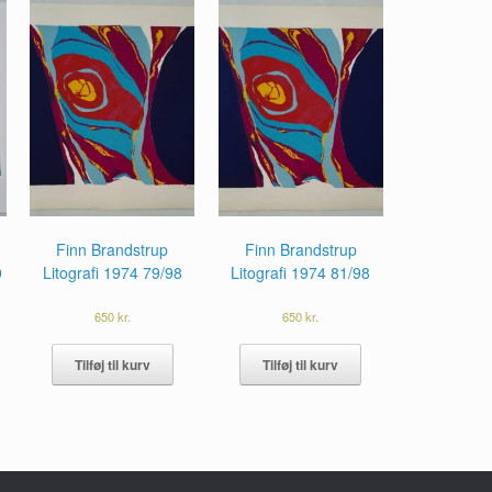
Finn Brandstrup
Finn Brandstrup
0
Litografi 1974 79/98
Litografi 1974 81/98
650
kr.
650
kr.
Tilføj til kurv
Tilføj til kurv