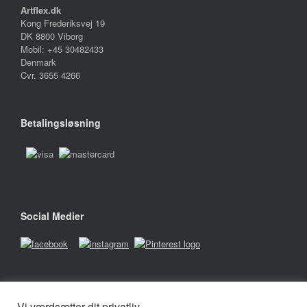
Artflex.dk
Kong Frederiksvej 19
DK 8800 Viborg
Mobil: +45 30482433
Denmark
Cvr. 3655 4266
Betalingsløsning
Social Medier
Firmabetingelser
Vi værdsætter dit privatliv