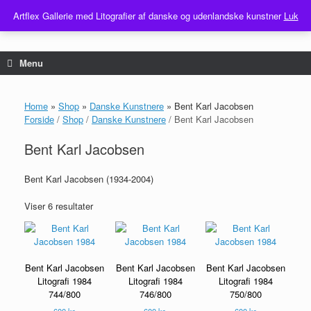
...
Artflex Gallerie med Litografier af danske og udenlandske kunstner
Luk
Gå
til
indhold
Menu
Home
»
Shop
»
Danske Kunstnere
»
Bent Karl Jacobsen
Forside
/
Shop
/
Danske Kunstnere
/ Bent Karl Jacobsen
Bent Karl Jacobsen
Bent Karl Jacobsen (1934-2004)
Viser 6 resultater
Bent Karl Jacobsen
Bent Karl Jacobsen
Bent Karl Jacobsen
Litografi 1984
Litografi 1984
Litografi 1984
744/800
746/800
750/800
600
kr.
600
kr.
600
kr.