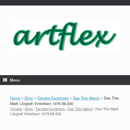
...
Gå
til
indhold
Menu
Home
»
Shop
»
Danske Kunstnere
»
Dea Trier Mørch
»
Dea Trier
Mørk Litografi Vinterbarn 1976 88-200
Forside
/
Shop
/
Danske Kunstnere
/
Dea Trier Mørch
/ Dea Trier Mørk
Litografi Vinterbarn 1976 88-200