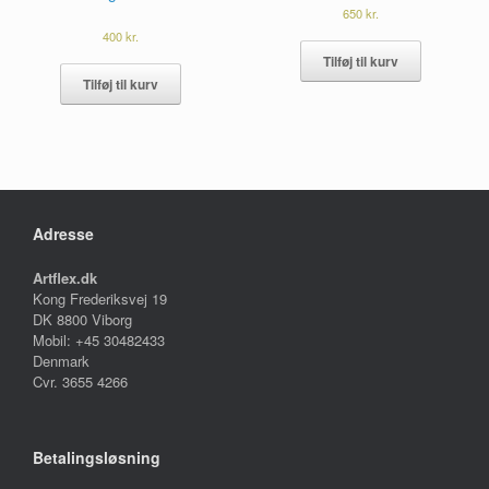
650
kr.
400
kr.
Tilføj til kurv
Tilføj til kurv
Adresse
Artflex.dk
Kong Frederiksvej 19
DK 8800 Viborg
Mobil: +45 30482433
Denmark
Cvr. 3655 4266
Betalingsløsning