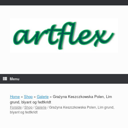
...
Gå
til
indhold
Menu
Home
»
Shop
»
Galerie
»
Grażyna Keszczkowska Polen, Lim
grund, blyant og fedtkridt
Forside
/
Shop
/
Galerie
/ Grażyna Keszczkowska Polen, Lim grund,
blyant og fedtkridt