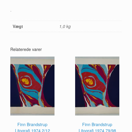
og
.
fedtkridt
antal
Vægt
1,0 kg
Relaterede varer
Finn Brandstrup
Finn Brandstrup
Litografi 1974 2/12
Litografi 1974 79/98