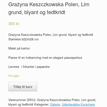
Grażyna Keszczkowska Polen, Lim
grund, blyant og fedtkridt
300
kr.
Grażyna Keszczkowska Polen, Lim grund, blyant og fedtkridt
Størrelse b22xh28 cm
Malet på karton
Passe til en Indramning med en elegant passepartout
Leveres i firkantet i papæske
På lager
Grażyna
Tilføj til kurv
Keszczkowska
Polen,
Lim
Varenummer (SKU):
Grażyna Keszczkowska Polen, Lim grund,
grund,
blyant og fedtkridt
Kategorier:
Galerie
,
Udenlandske Kunstnere
blyant