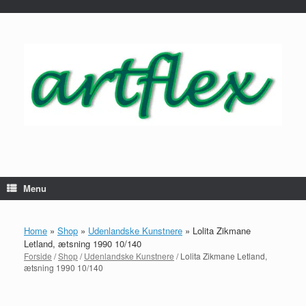
...
Gå
til
indhold
Menu
Home
»
Shop
»
Udenlandske Kunstnere
»
Lolita Zikmane
Letland, ætsning 1990 10/140
Forside
/
Shop
/
Udenlandske Kunstnere
/ Lolita Zikmane Letland,
ætsning 1990 10/140