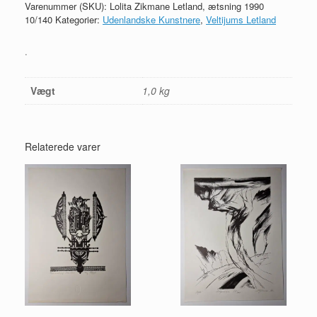
Varenummer (SKU):
Lolita Zikmane Letland, ætsning 1990
1990
10/140
Kategorier:
Udenlandske Kunstnere
,
Veltijums Letland
10/140
antal
.
Vægt
1,0 kg
Relaterede varer