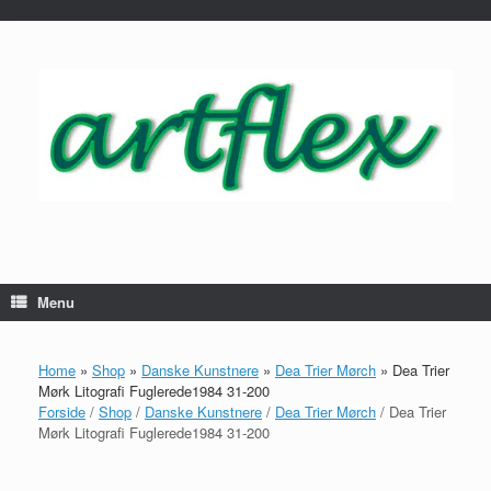
...
Gå
til
indhold
Menu
Home
»
Shop
»
Danske Kunstnere
»
Dea Trier Mørch
»
Dea Trier
Mørk Litografi Fuglerede1984 31-200
Forside
/
Shop
/
Danske Kunstnere
/
Dea Trier Mørch
/ Dea Trier
Mørk Litografi Fuglerede1984 31-200