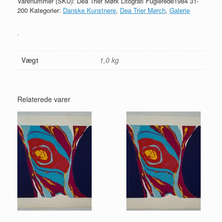
Varenummer (SKU):
Dea Trier Mørk Litografi Fuglerede1984 31-
200
Kategorier:
Danske Kunstnere
,
Dea Trier Mørch
,
Galerie
.
Vægt
1,0 kg
Relaterede varer