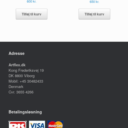
600
kr.
650
kr.
Tilføj til kurv
Tilføj til kurv
Adresse
Artflex.dk
Kong Frederiksvej 19
DK 8800 Viborg
Mobil: +45 30482433
Denmark
Cvr. 3655 4266
Betalingsløsning